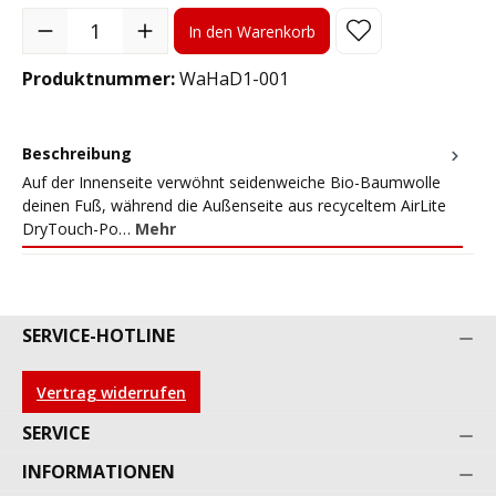
Produkt Anzahl: Gib den gewünschten Wert ein oder benutze die S
In den Warenkorb
Produktnummer:
WaHaD1-001
Beschreibung
Auf der Innenseite verwöhnt seidenweiche Bio-Baumwolle
deinen Fuß, während die Außenseite aus recyceltem AirLite
DryTouch-Po…
Mehr
SERVICE-HOTLINE
Vertrag widerrufen
SERVICE
INFORMATIONEN