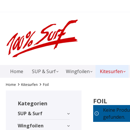
springen
Zur Hauptnavigation springen
Home
SUP & Surf
Wingfoilen
Kitesurfen
Home
Kitesurfen
Foil
FOIL
Kategorien
Keine Produ
SUP & Surf
gefunden.
Wingfoilen