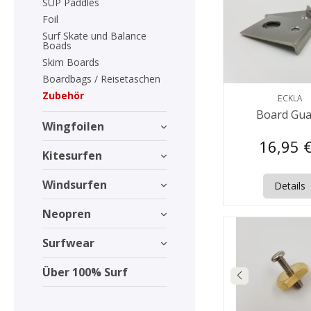
SUP Paddles
Foil
Surf Skate und Balance
Boads
Skim Boards
Boardbags / Reisetaschen
Zubehör
ECKLA
Board Gua
Wingfoilen
16,95 
Kitesurfen
Windsurfen
Details
Neopren
Surfwear
Über 100% Surf