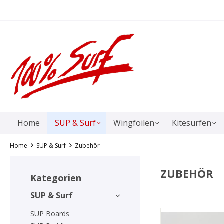
springen
Zur Hauptnavigation springen
Home
SUP & Surf
Wingfoilen
Kitesurfen
Home
SUP & Surf
Zubehör
ZUBEHÖR
Kategorien
SUP & Surf
SUP Boards