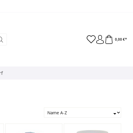
0,00 €*
rf