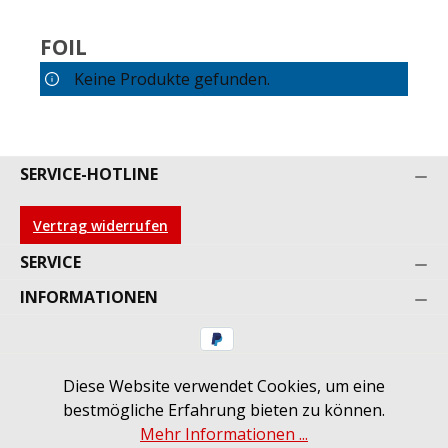
FOIL
Keine Produkte gefunden.
SERVICE-HOTLINE
Vertrag widerrufen
SERVICE
INFORMATIONEN
Diese Website verwendet Cookies, um eine
* Alle Preise inkl. gesetzl. Mehrwertsteuer zzgl.
bestmögliche Erfahrung bieten zu können.
Versandkosten
und ggf. Nachnahmegebühren, wenn
Mehr Informationen ...
nicht anders angegeben.