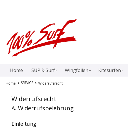
springen
Zur Hauptnavigation springen
Home
SUP & Surf
Wingfoilen
Kitesurfen
SERVICE
Home
Widerrufsrecht
Widerrufsrecht
A. Widerrufsbelehrung
Einleitung