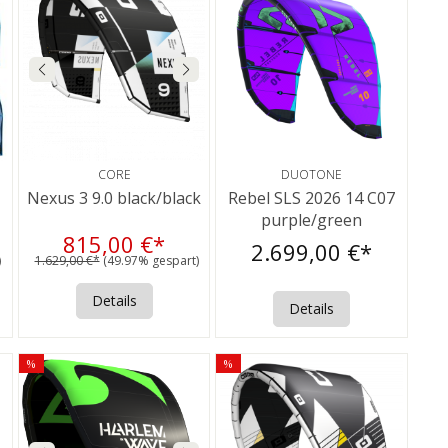
CORE
DUOTONE
Nexus 3 9.0 black/black
Rebel SLS 2026 14 C07
purple/green
815,00 €*
2.699,00 €*
)
1.629,00 €*
(49.97% gespart)
Details
Details
%
%