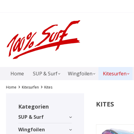
springen
Zur Hauptnavigation springen
Home
SUP & Surf
Wingfoilen
Kitesurfen
Home
Kitesurfen
Kites
KITES
Kategorien
SUP & Surf
Wingfoilen