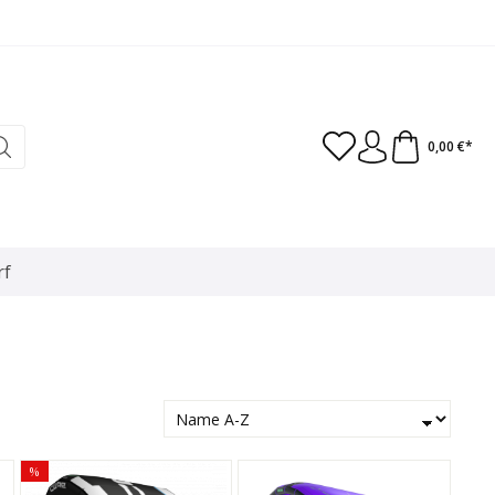
0,00 €*
rf
%