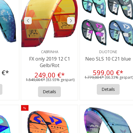
CABRINHA
DUOTONE
FX only 2019 12 C1
Neo SLS 10 C21 blue
Gelb/Rot
 €*
599,00 €*
249,00 €*
1.779,00 €*
(66.33% gespart
1.549,00 €*
(83.93% gespart)
Details
Details
%