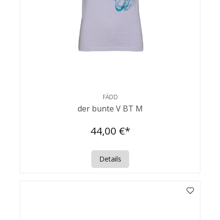
FÄDD
der bunte V BT M
44,00 €*
Details