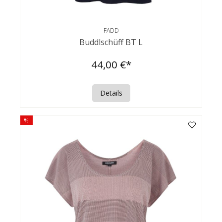
FÄDD
Buddlschüff BT L
44,00 €*
Details
%