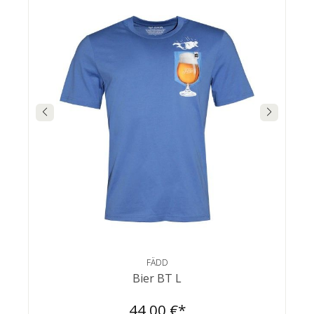
FÄDD
Bier BT L
44,00 €*