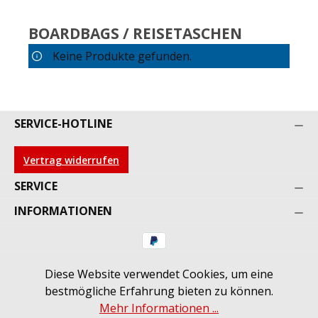
BOARDBAGS / REISETASCHEN
Keine Produkte gefunden.
SERVICE-HOTLINE
Vertrag widerrufen
SERVICE
INFORMATIONEN
Diese Website verwendet Cookies, um eine
* Alle Preise inkl. gesetzl. Mehrwertsteuer zzgl.
bestmögliche Erfahrung bieten zu können.
Versandkosten
und ggf. Nachnahmegebühren, wenn
Mehr Informationen ...
nicht anders angegeben.