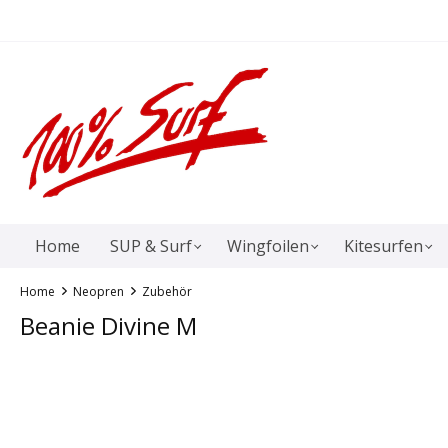
springen
Zur Hauptnavigation springen
Home
SUP & Surf
Wingfoilen
Kitesurfen
Home
Neopren
Zubehör
Beanie Divine M
Bildergalerie überspringen