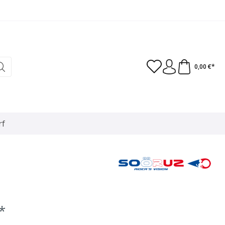
0,00 €*
rf
*