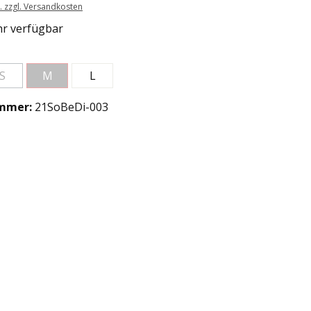
t. zzgl. Versandkosten
r verfügbar
len
S
M
L
(Diese Option ist zurzeit nicht verfügbar.)
(Diese Option ist zurzeit nicht verfügbar.)
mmer:
21SoBeDi-003