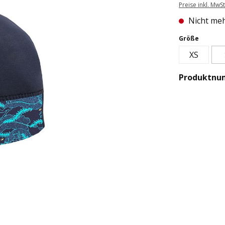
Preise inkl. MwS
Nicht meh
auswäh
Größe
XS
Produktnu