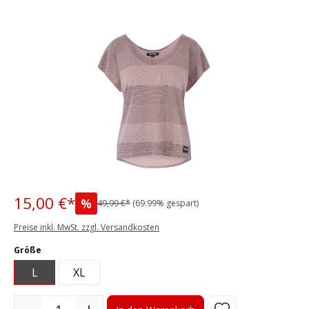
Bildergalerie überspringen
15,00 €*
%
49,99 €*
(69.99% gespart)
Preise inkl. MwSt. zzgl. Versandkosten
auswählen
Größe
L
XL
Produkt Anzahl: Gib den gewünschten Wert ein oder benutze die S