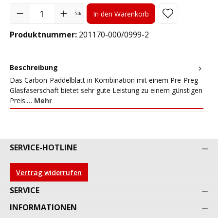
Produkt Anzahl: Gib den gewünschten Wert ein oder benutze die S
In den Warenkorb
Stk
Produktnummer:
201170-000/0999-2
Beschreibung
Das Carbon-Paddelblatt in Kombination mit einem Pre-Preg
Glasfaserschaft bietet sehr gute Leistung zu einem günstigen
Preis.…
Mehr
SERVICE-HOTLINE
Vertrag widerrufen
SERVICE
INFORMATIONEN