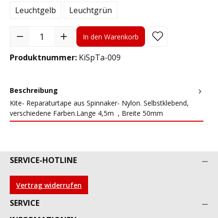
Leuchtgelb
Leuchtgrün
Produkt Anzahl: Gib den gewünschten Wert ein oder benutze die S
In den Warenkorb
Produktnummer:
KiSpTa-009
Beschreibung
Kite- Reparaturtape aus Spinnaker- Nylon. Selbstklebend,
verschiedene Farben.Länge 4,5m , Breite 50mm
SERVICE-HOTLINE
Vertrag widerrufen
SERVICE