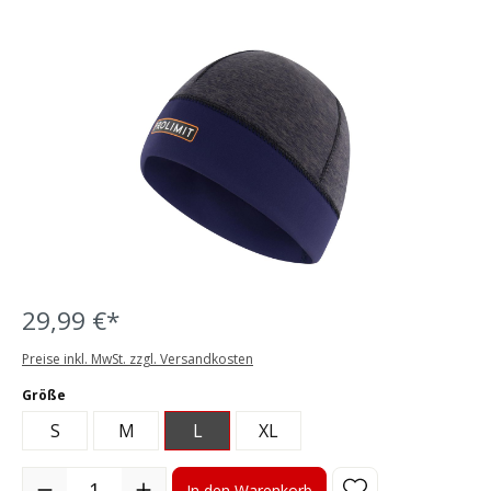
Bildergalerie überspringen
29,99 €*
Preise inkl. MwSt. zzgl. Versandkosten
auswählen
Größe
S
M
L
XL
Produkt Anzahl: Gib den gewünschten Wert ein oder benutze die S
In den Warenkorb