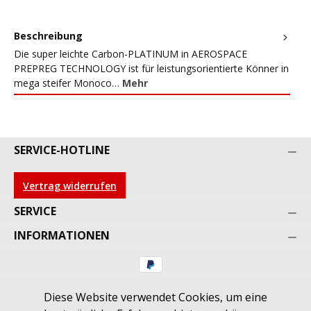
Beschreibung
Die super leichte Carbon-PLATINUM in AEROSPACE
PREPREG TECHNOLOGY ist für leistungsorientierte Könner in
mega steifer Monoco…
Mehr
SERVICE-HOTLINE
Vertrag widerrufen
SERVICE
INFORMATIONEN
Diese Website verwendet Cookies, um eine
* Alle Preise inkl. gesetzl. Mehrwertsteuer zzgl.