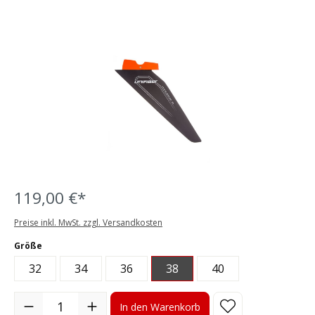
Bildergalerie überspringen
119,00 €*
Preise inkl. MwSt. zzgl. Versandkosten
auswählen
Größe
32
34
36
38
40
Produkt Anzahl: Gib den gewünschten Wert ein oder benutze die S
In den Warenkorb