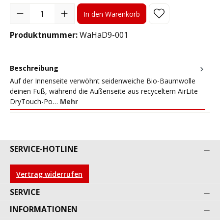
Produkt Anzahl: Gib den gewünschten Wert ein oder benutze die S
In den Warenkorb
Produktnummer:
WaHaD9-001
Beschreibung
Auf der Innenseite verwöhnt seidenweiche Bio-Baumwolle
deinen Fuß, während die Außenseite aus recyceltem AirLite
DryTouch-Po…
Mehr
SERVICE-HOTLINE
Vertrag widerrufen
SERVICE
INFORMATIONEN