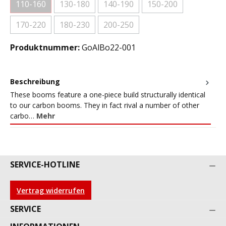
110-160
130-180
140-190
150-200
(Diese Option ist zurzeit nicht verfügbar.)
(Diese Option ist zurzeit nicht verfügbar.)
(Diese Option ist zurzeit nicht verfügb
(Diese Option ist zurze
170-220
180-230
200-250
(Diese Option ist zurzeit nicht verfügbar.)
(Diese Option ist zurzeit nicht verfügbar.)
(Diese Option ist zurzeit nicht verfügb
Produktnummer:
GoAlBo22-001
Beschreibung
These booms feature a one-piece build structurally identical
to our carbon booms. They in fact rival a number of other
carbo…
Mehr
SERVICE-HOTLINE
Vertrag widerrufen
SERVICE