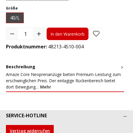
auswählen
Größe
40/L
Produkt Anzahl: Gib den gewünschten Wert ein oder benutze die S
In den Warenkorb
Produktnummer:
48213-4510-004
Beschreibung
Amaze Core Neoprenanzüge bieten Premium-Leistung zum
erschwinglichen Preis. Der einlagige Rückenbereich bietet
dort Bewegung…
Mehr
SERVICE-HOTLINE
Vertrag widerrufen