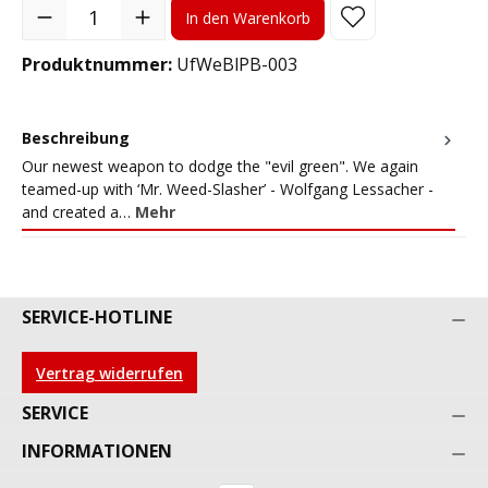
Produkt Anzahl: Gib den gewünschten Wert ein oder benutze die S
In den Warenkorb
Produktnummer:
UfWeBlPB-003
Beschreibung
Our newest weapon to dodge the "evil green". We again
teamed-up with ‘Mr. Weed-Slasher’ - Wolfgang Lessacher -
and created a…
Mehr
SERVICE-HOTLINE
Vertrag widerrufen
SERVICE
INFORMATIONEN