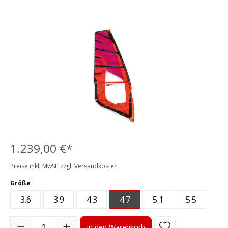
Bildergalerie überspringen
1.239,00 €*
Preise inkl. MwSt. zzgl. Versandkosten
auswählen
Größe
3.6
3.9
4.3
4.7
5.1
5.5
Produkt Anzahl: Gib den gewünschten Wert ein oder benutze die S
In den Warenkorb