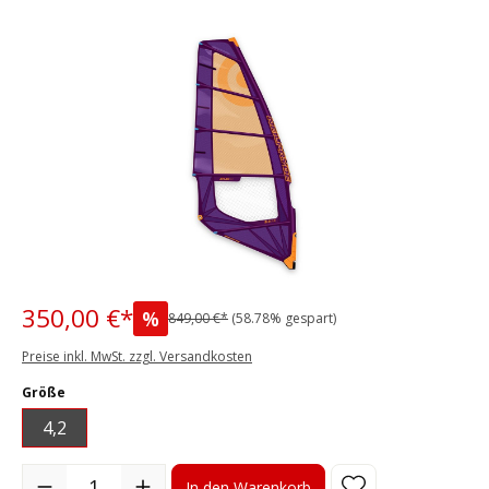
Bildergalerie überspringen
350,00 €*
%
849,00 €*
(58.78% gespart)
Preise inkl. MwSt. zzgl. Versandkosten
auswählen
Größe
4,2
Produkt Anzahl: Gib den gewünschten Wert ein oder benutze die S
In den Warenkorb