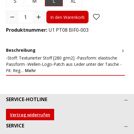
S
M
L
XL
Produkt Anzahl: Gib den gewünschten Wert ein oder benutze die S
In den Warenkorb
Produktnummer:
U1 PT08 BIF0-003
Beschreibung
-Stoff: Texturierter Stoff [280 g/m2] -Passform: elastische
Passform -Wellen-Logo-Patch aus Leder unter der Tasche -
Fit: Reg…
Mehr
SERVICE-HOTLINE
Vertrag widerrufen
SERVICE