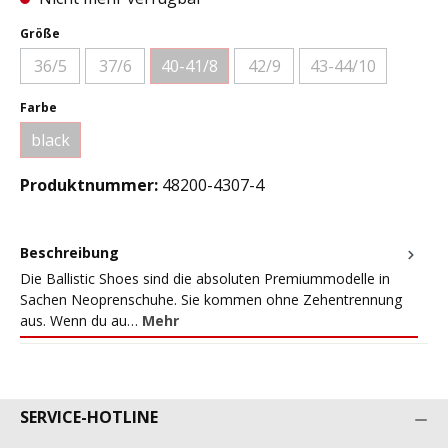
auswählen
Größe
36/5
37/6
40-41/8
42/9
43-44/10
(Diese Option ist zurzeit nicht verfügbar.)
(Diese Option ist zurzeit nicht verfügbar.)
(Diese Option ist zurzeit nicht verfügbar.)
(Diese Option ist zurzeit nicht ve
(Diese Option ist z
auswählen
Farbe
black
(Diese Option ist zurzeit nicht verfügbar.)
Produktnummer:
48200-4307-4
Beschreibung
Die Ballistic Shoes sind die absoluten Premiummodelle in
Sachen Neoprenschuhe. Sie kommen ohne Zehentrennung
aus. Wenn du au…
Mehr
SERVICE-HOTLINE