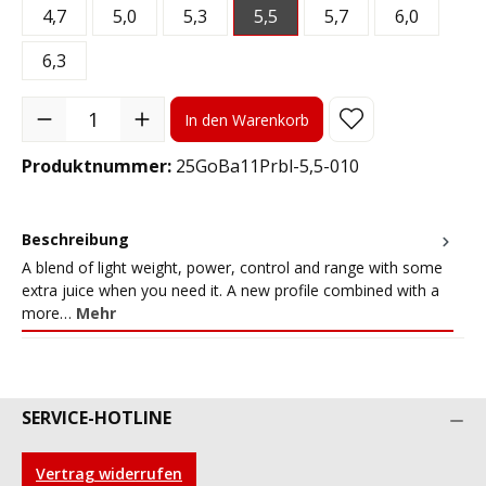
4,7
5,0
5,3
5,5
5,7
6,0
6,3
Produkt Anzahl: Gib den gewünschten Wert ein oder benutze die S
In den Warenkorb
Produktnummer:
25GoBa11Prbl-5,5-010
Beschreibung
A blend of light weight, power, control and range with some
extra juice when you need it. A new profile combined with a
more…
Mehr
SERVICE-HOTLINE
Vertrag widerrufen