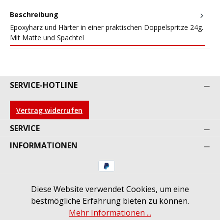
Beschreibung
Epoxyharz und Härter in einer praktischen Doppelspritze 24g.
Mit Matte und Spachtel
SERVICE-HOTLINE
Vertrag widerrufen
SERVICE
INFORMATIONEN
Diese Website verwendet Cookies, um eine
* Alle Preise inkl. gesetzl. Mehrwertsteuer zzgl.
bestmögliche Erfahrung bieten zu können.
Versandkosten
und ggf. Nachnahmegebühren, wenn
Mehr Informationen ...
nicht anders angegeben.