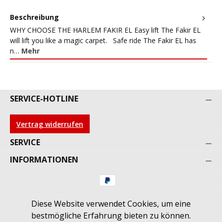
Beschreibung
WHY CHOOSE THE HARLEM FAKIR EL Easy lift The Fakir EL
will lift you like a magic carpet. Safe ride The Fakir EL has
n…
Mehr
SERVICE-HOTLINE
Vertrag widerrufen
SERVICE
INFORMATIONEN
Diese Website verwendet Cookies, um eine
* Alle Preise inkl. gesetzl. Mehrwertsteuer zzgl.
bestmögliche Erfahrung bieten zu können.
Versandkosten
und ggf. Nachnahmegebühren, wenn