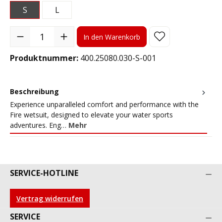
S
L
Produkt Anzahl: Gib den gewünschten Wert ein oder benutze die S
In den Warenkorb
Produktnummer:
400.25080.030-S-001
Beschreibung
Experience unparalleled comfort and performance with the
Fire wetsuit, designed to elevate your water sports
adventures. Eng…
Mehr
SERVICE-HOTLINE
Vertrag widerrufen
SERVICE