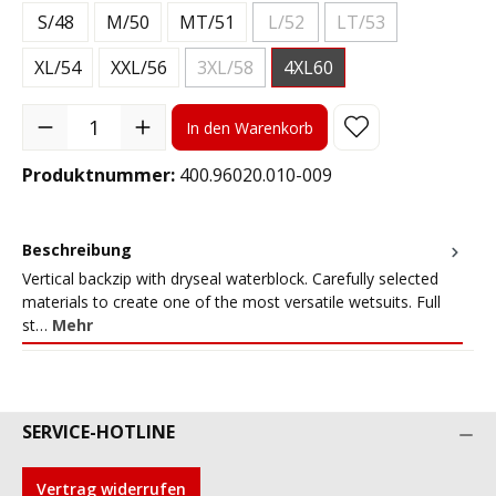
S/48
M/50
MT/51
L/52
LT/53
(Diese Option ist zurzeit nicht ver
(Diese Option ist zurz
XL/54
XXL/56
3XL/58
4XL60
(Diese Option ist zurzeit nicht verfügbar.)
Produkt Anzahl: Gib den gewünschten Wert ein oder benutze die S
In den Warenkorb
Produktnummer:
400.96020.010-009
Beschreibung
Vertical backzip with dryseal waterblock. Carefully selected
materials to create one of the most versatile wetsuits. Full
st…
Mehr
SERVICE-HOTLINE
Vertrag widerrufen