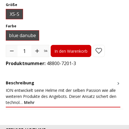
auswählen
Größe
XS-S
auswählen
Farbe
blue danube
Produkt Anzahl: Gib den gewünschten Wert ein oder benutze die S
In den Warenkorb
Stk
Produktnummer:
48800-7201-3
Beschreibung
ION entwickelt seine Helme mit der selben Passion wie alle
weiteren Produkte des Angebots. Dieser Ansatz sichert den
technol…
Mehr