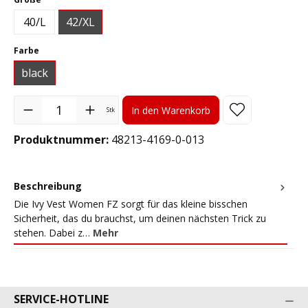
40/L
42/XL
auswählen
Farbe
black
Produkt Anzahl: Gib den gewünschten Wert ein oder benutze die S
In den Warenkorb
Stk
Produktnummer:
48213-4169-0-013
Beschreibung
Die Ivy Vest Women FZ sorgt für das kleine bisschen
Sicherheit, das du brauchst, um deinen nächsten Trick zu
stehen. Dabei z…
Mehr
SERVICE-HOTLINE