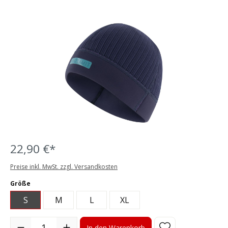
Bildergalerie überspringen
22,90 €*
Preise inkl. MwSt. zzgl. Versandkosten
auswählen
Größe
S
M
L
XL
Produkt Anzahl: Gib den gewünschten Wert ein oder benutze die S
In den Warenkorb