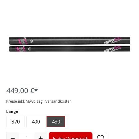
Bildergalerie überspringen
449,00 €*
Preise inkl. MwSt. zzgl. Versandkosten
auswählen
Länge
370
400
430
Produkt Anzahl: Gib den gewünschten Wert ein oder benutze die S
In den Warenkorb