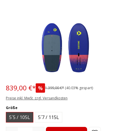
Bildergalerie überspringen
839,00 €*
%
1.399,00 €*
(40.03% gespart)
Preise inkl. MwSt. zzgl. Versandkosten
auswählen
Größe
5´5 / 105L
5´7 / 115L
Produkt Anzahl: Gib den gewünschten Wert ein oder benutze die S