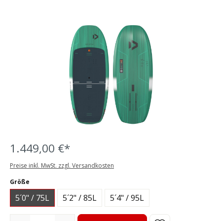
Bildergalerie überspringen
1.449,00 €*
Preise inkl. MwSt. zzgl. Versandkosten
auswählen
Größe
5´0" / 75L
5´2" / 85L
5´4" / 95L
Produkt Anzahl: Gib den gewünschten Wert ein oder benutze die S