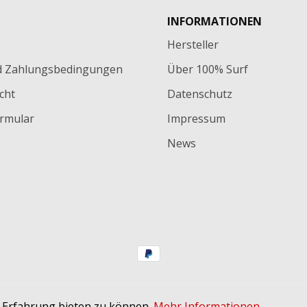
INFORMATIONEN
Hersteller
d Zahlungsbedingungen
Über 100% Surf
cht
Datenschutz
rmular
Impressum
News
ertsteuer zzgl.
Versandkosten
und ggf. Nachnahmegebühren
 Erfahrung bieten zu können.
Mehr Informationen ...