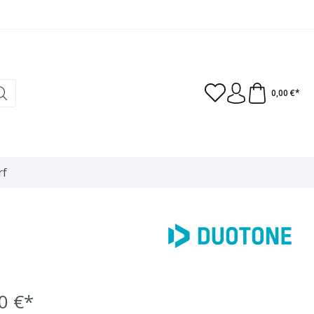
0,00 €*
rf
0 €*