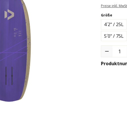
Preise inkl. MwS
auswäh
Größe
4´2" / 25L
5´0" / 75L
Produkt Anzah
Produktnu