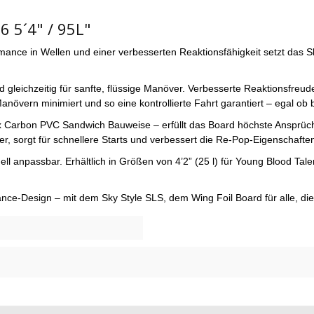
6 5´4" / 95L"
rmance in Wellen und einer verbesserten Reaktionsfähigkeit setzt das 
und gleichzeitig für sanfte, flüssige Manöver. Verbesserte Reaktionsfre
övern minimiert und so eine kontrollierte Fahrt garantiert – egal ob
ax Carbon PVC Sandwich Bauweise – erfüllt das Board höchste Ansprüch
r, sorgt für schnellere Starts und verbessert die Re-Pop-Eigenschafte
 anpassbar. Erhältlich in Größen von 4’2” (25 l) für Young Blood Talent
ance-Design – mit dem Sky Style SLS, dem Wing Foil Board für alle, die 