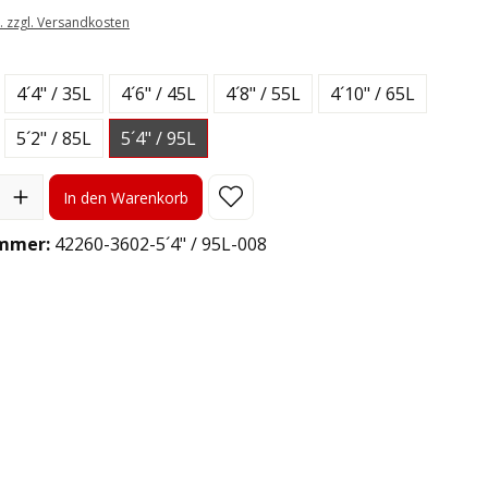
t. zzgl. Versandkosten
len
4´4" / 35L
4´6" / 45L
4´8" / 55L
4´10" / 65L
5´2" / 85L
5´4" / 95L
l: Gib den gewünschten Wert ein oder benutze die Schaltflächen
In den Warenkorb
mmer:
42260-3602-5´4" / 95L-008