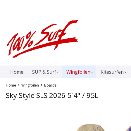
springen
Zur Hauptnavigation springen
Home
SUP & Surf
Wingfoilen
Kitesurfen
Home
Wingfoilen
Boards
Sky Style SLS 2026 5´4" / 95L
Bildergalerie überspringen