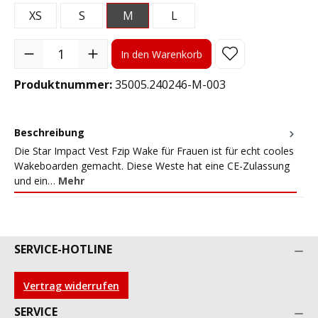
XS
S
M
L
Produkt Anzahl: Gib den gewünschten Wert ein oder benutze die S
In den Warenkorb
Produktnummer:
35005.240246-M-003
Beschreibung
Die Star Impact Vest Fzip Wake für Frauen ist für echt cooles
Wakeboarden gemacht. Diese Weste hat eine CE-Zulassung
und ein…
Mehr
SERVICE-HOTLINE
Vertrag widerrufen
SERVICE