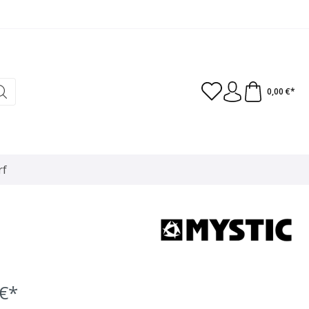
0,00 €*
rf
€*