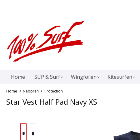
springen
Zur Hauptnavigation springen
Home
SUP & Surf
Wingfoilen
Kitesurfen
Home
Neopren
Protection
Star Vest Half Pad Navy XS
Bildergalerie überspringen