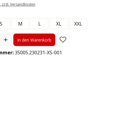
t. zzgl. Versandkosten
len
S
M
L
XL
XXL
l: Gib den gewünschten Wert ein oder benutze die Schaltflächen
In den Warenkorb
mmer:
35005.230231-XS-001