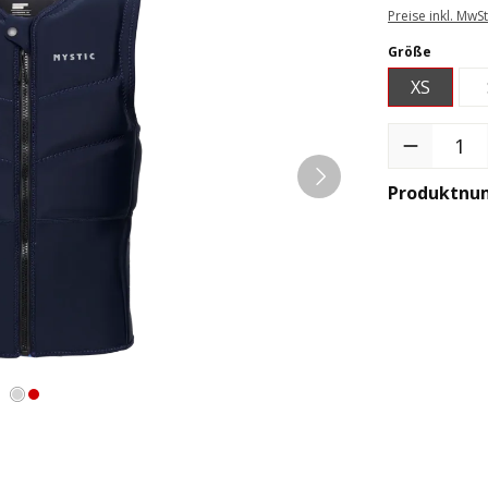
Preise inkl. MwS
auswäh
Größe
XS
Produkt Anzah
Produktnu