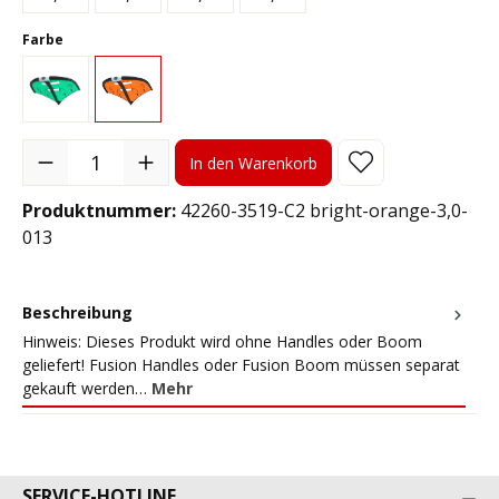
auswählen
Farbe
C1 fresh-green
C2 bright-orange
Produkt Anzahl: Gib den gewünschten Wert ein oder benutze die S
In den Warenkorb
Produktnummer:
42260-3519-C2 bright-orange-3,0-
013
Beschreibung
Hinweis: Dieses Produkt wird ohne Handles oder Boom
geliefert! Fusion Handles oder Fusion Boom müssen separat
gekauft werden…
Mehr
SERVICE-HOTLINE