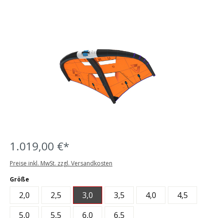
Bildergalerie überspringen
1.019,00 €*
Preise inkl. MwSt. zzgl. Versandkosten
auswählen
Größe
2,0
2,5
3,0
3,5
4,0
4,5
5,0
5,5
6,0
6,5