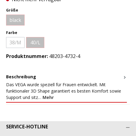
auswählen
Größe
black
(Diese Option ist zurzeit nicht verfügbar.)
auswählen
Farbe
38/M
40/L
(Diese Option ist zurzeit nicht verfügbar.)
(Diese Option ist zurzeit nicht verfügbar.)
Produktnummer:
48203-4732-4
Beschreibung
Das VEGA wurde speziell für Frauen entwickelt. Mit
funktionaler 3D Shape garantiert es besten Komfort sowie
Support und sitz…
Mehr
SERVICE-HOTLINE