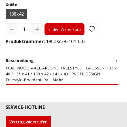
auswählen
Größe
138x42
Produkt Anzahl: Gib den gewünschten Wert ein oder benutze die S
In den Warenkorb
Produktnummer:
19CaXc392101-003
Beschreibung
XCAL WOOD – ALL AROUND FREESTYLE GRÖSSEN: 133 x
40 / 135 x 41 / 138 x 42 / 141 x 43 PROFILDESIGN
Freestyle-Board mit Pa…
Mehr
SERVICE-HOTLINE
Vertrag widerrufen