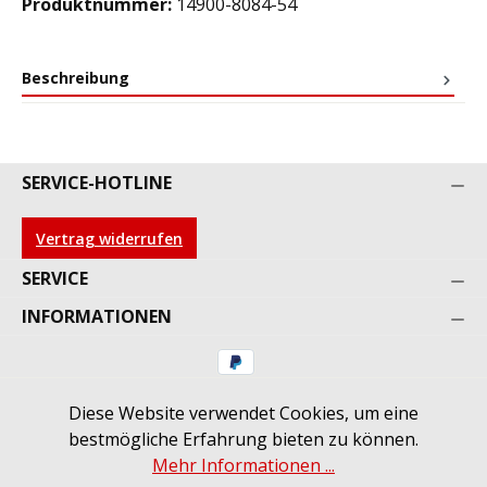
Produktnummer:
14900-8084-54
Beschreibung
SERVICE-HOTLINE
Vertrag widerrufen
SERVICE
INFORMATIONEN
Diese Website verwendet Cookies, um eine
* Alle Preise inkl. gesetzl. Mehrwertsteuer zzgl.
bestmögliche Erfahrung bieten zu können.
Versandkosten
und ggf. Nachnahmegebühren, wenn
Mehr Informationen ...
nicht anders angegeben.