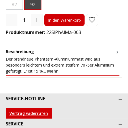
82
92
(Diese Option ist zurzeit nicht verfügbar.)
Produkt Anzahl: Gib den gewünschten Wert ein oder benutze die S
In den Warenkorb
Produktnummer:
22SlPhAlMa-003
Beschreibung
Der brandneue Phantasm-Aluminiummast wird aus
besonders leichtem und extrem steifem 7075er Aluminium
gefertigt. Er ist 15 %…
Mehr
SERVICE-HOTLINE
Vertrag widerrufen
SERVICE