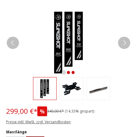
Bildergalerie überspringen
299,00 €*
%
349,00 €*
(14.33% gespart)
Preise inkl. MwSt. zzgl. Versandkosten
auswählen
Mastlänge