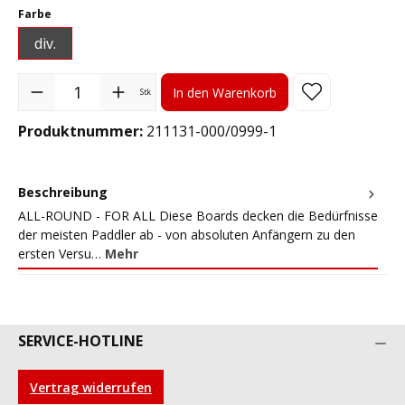
auswählen
Farbe
div.
Produkt Anzahl: Gib den gewünschten Wert ein oder benutze die S
In den Warenkorb
Stk
Produktnummer:
211131-000/0999-1
Beschreibung
ALL-ROUND - FOR ALL Diese Boards decken die Bedürfnisse
der meisten Paddler ab - von absoluten Anfängern zu den
ersten Versu…
Mehr
SERVICE-HOTLINE
Vertrag widerrufen